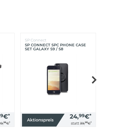
SP Connect
SP Connect
SP CONNECT SPC PHONE CASE
SP CONNEC
SET GALAXY S9 / S8
GALAXY S9+
99
€
*
24,
99
€
*
95
*
99
*
statt
29,
€
39,
€