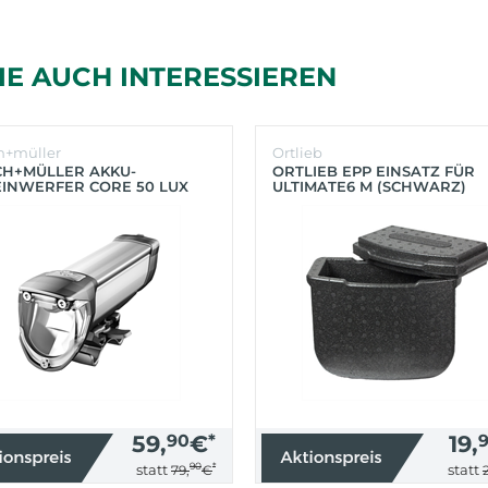
IE AUCH INTERESSIEREN
h+müller
Ortlieb
CH+MÜLLER AKKU-
ORTLIEB EPP EINSATZ FÜR
INWERFER CORE 50 LUX
ULTIMATE6 M (SCHWARZ)
BER)
59,
90
€
*
19,
90
*
statt
statt
79,
€