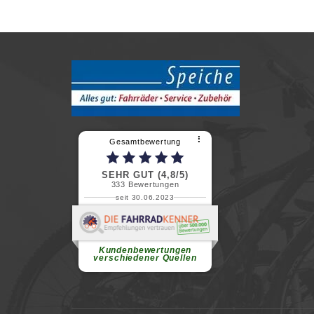
⠇
Gesamtbewertung
SEHR GUT (4,8/5)
333
Bewertungen
seit 30.06.2023
Renate H.
Vielen Dank für ein herzliches
Willkommen in einer angenehmen
Atmosphäre....
weiterlesen
Kundenbewertungen
verschiedener Quellen