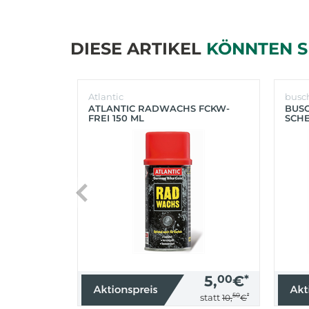
DIESE ARTIKEL
KÖNNTEN S
Atlantic
busc
ATLANTIC RADWACHS FCKW-
BUS
FREI 150 ML
SCHE
(SIL
5,
00
€
*
50
*
statt
10,
€