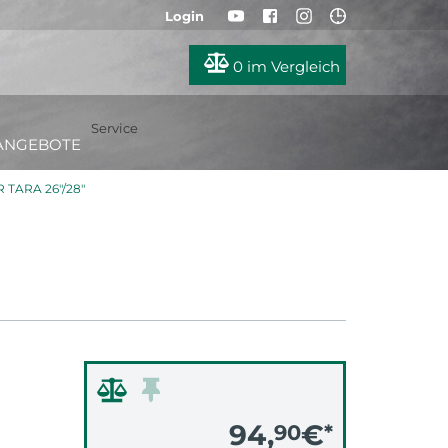
Login
0
im Vergleich
Service
ANGEBOTE
TARA 26"/28"
94,
€
90
*