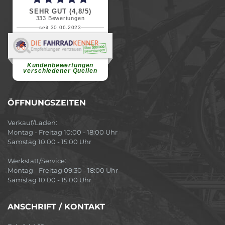
SEHR GUT (4,8/5)
333
Bewertungen
seit 30.06.2023
Renate H.
Vielen Dank für ein herzliches
Willkommen in einer angenehmen
Atmosphäre....
weiterlesen
Kundenbewertungen
verschiedener Quellen
ÖFFNUNGSZEITEN
Verkauf/Laden:
Montag - Freitag 10:00 - 18:00 Uhr
Samstag 10:00 - 15:00 Uhr
Werkstatt/Service:
Montag - Freitag 09:30 - 18:00 Uhr
Samstag 10:00 - 15:00 Uhr
ANSCHRIFT / KONTAKT