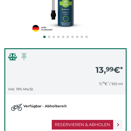
13,
€
99
*
19
*
11,
€
/ 100 ml
inkl. 19% MwSt.
Verfügbar - Abholbereit
RESERVIEREN & ABHOLEN