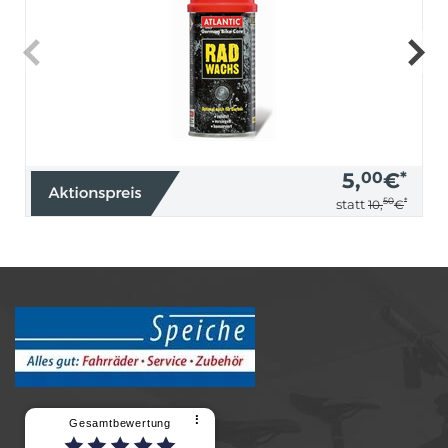
5,
00
€
*
50
*
statt
10,
€
⠇
Gesamtbewertung