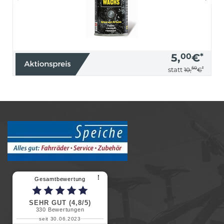
5,
00
€
*
50
*
statt
10,
€
⠇
Gesamtbewertung
SEHR GUT (4,8/5)
330
Bewertungen
seit 30.06.2023