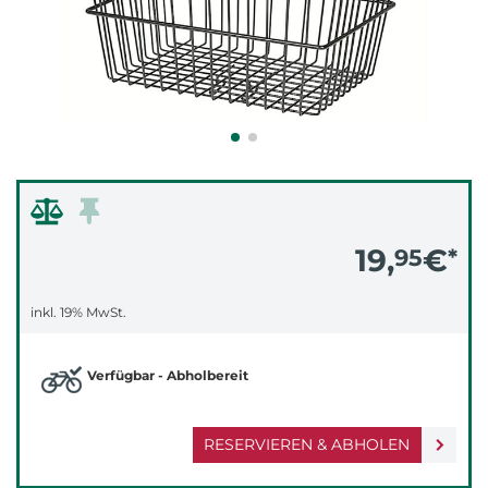
19,
€
95
*
inkl. 19% MwSt.
Verfügbar - Abholbereit
RESERVIEREN & ABHOLEN