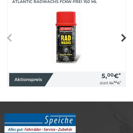
ATLANTIC RADWACHS FCKW-FREI 150 ML
5,
00
€
*
50
*
statt
10,
€