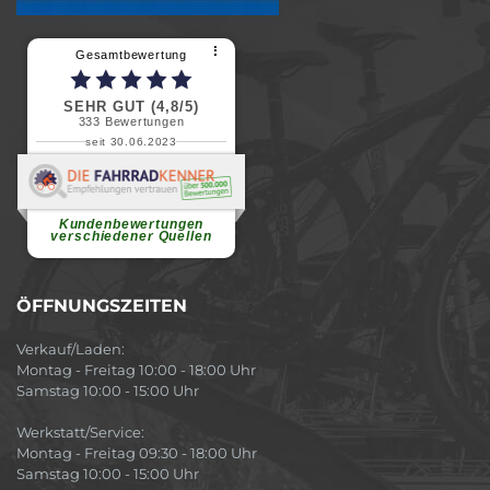
⠇
Gesamtbewertung
SEHR GUT (4,8/5)
333
Bewertungen
seit 30.06.2023
Renate H.
Vielen Dank für ein herzliches
Willkommen in einer angenehmen
Atmosphäre....
weiterlesen
Kundenbewertungen
verschiedener Quellen
ÖFFNUNGSZEITEN
Verkauf/Laden:
Montag - Freitag 10:00 - 18:00 Uhr
Samstag 10:00 - 15:00 Uhr
Werkstatt/Service:
Montag - Freitag 09:30 - 18:00 Uhr
Samstag 10:00 - 15:00 Uhr