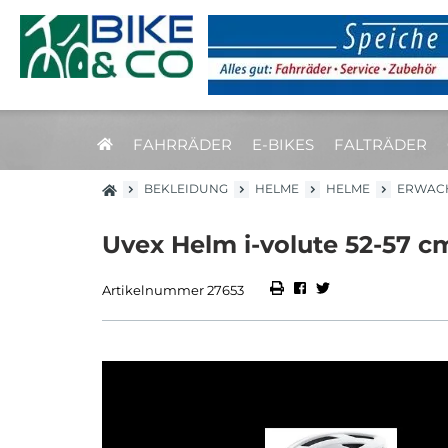
FAHRRÄDER
E-BIKES
FALTRÄDER
BEKLEIDUNG
HELME
HELME
ERWAC
Uvex Helm i-volute 52-57 c
Artikelnummer 27653