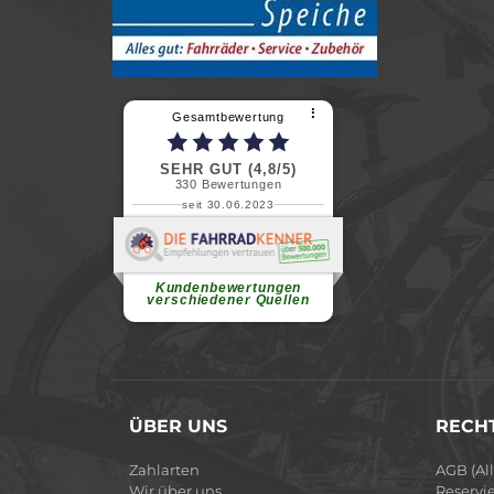
⠇
Gesamtbewertung
SEHR GUT (4,8/5)
330
Bewertungen
seit 30.06.2023
Renate H.
Vielen Dank für ein herzliches
Willkommen in einer angenehmen
Atmosphäre....
weiterlesen
Kundenbewertungen
verschiedener Quellen
ÜBER UNS
RECHT
Zahlarten
AGB (Al
Wir über uns
Reservi