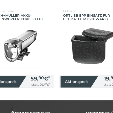
h+müller
Ortlieb
CH+MÜLLER AKKU-
ORTLIEB EPP EINSATZ FÜR
INWERFER CORE 50 LUX
ULTIMATE6 M (SCHWARZ)
BER)
59,
90
€
*
19,
90
*
statt
statt
79,
€