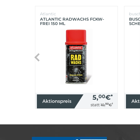
Atlantic
busc
ATLANTIC RADWACHS FCKW-
BUS
FREI 150 ML
SCHE
(SIL
5,
00
€
*
50
*
statt
10,
€