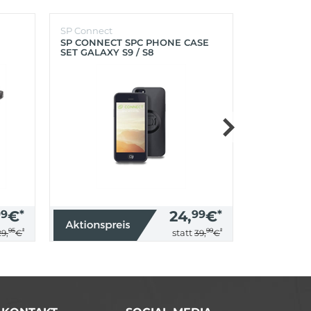
SP Connect
SP Connect
SP CONNECT SPC PHONE CASE
SP CONNEC
SET GALAXY S9 / S8
GALAXY S9+
99
€
*
24,
99
€
*
95
*
99
*
statt
29,
€
39,
€