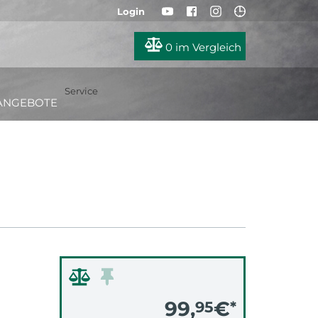
Login
0
im Vergleich
Service
ANGEBOTE
99,
€
95
*