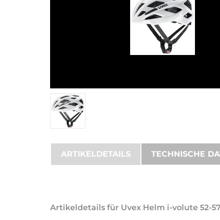
ARTIKELDETAILS
TECHNISCHE D
Artikeldetails für Uvex Helm i-volute 52-