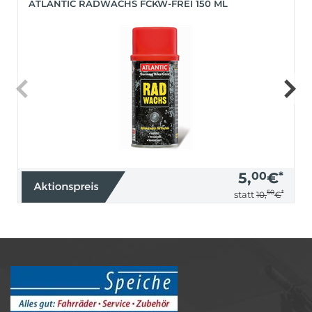
ATLANTIC RADWACHS FCKW-FREI 150 ML
5,
00
€
*
50
*
statt
10,
€