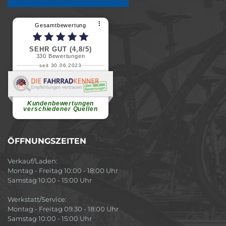
⠇
Gesamtbewertung
SEHR GUT (4,8/5)
330
Bewertungen
seit 30.06.2023
Renate H.
Vielen Dank für ein herzliches
Willkommen in einer angenehmen
Atmosphäre....
weiterlesen
Kundenbewertungen
verschiedener Quellen
ÖFFNUNGSZEITEN
Verkauf/Laden:
Montag - Freitag 10:00 - 18:00 Uhr
Samstag 10:00 - 15:00 Uhr
Werkstatt/Service:
Montag - Freitag 09:30 - 18:00 Uhr
Samstag 10:00 - 15:00 Uhr