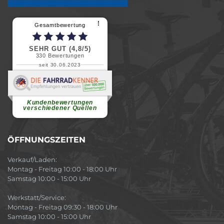
⠇
Gesamtbewertung
SEHR GUT (4,8/5)
330
Bewertungen
seit 30.06.2023
Renate H.
Vielen Dank für ein herzliches
Willkommen in einer angenehmen
Atmosphäre....
weiterlesen
Kundenbewertungen
verschiedener Quellen
ÖFFNUNGSZEITEN
Verkauf/Laden:
Montag - Freitag 10:00 - 18:00 Uhr
Samstag 10:00 - 15:00 Uhr
Werkstatt/Service:
Montag - Freitag 09:30 - 18:00 Uhr
Samstag 10:00 - 15:00 Uhr