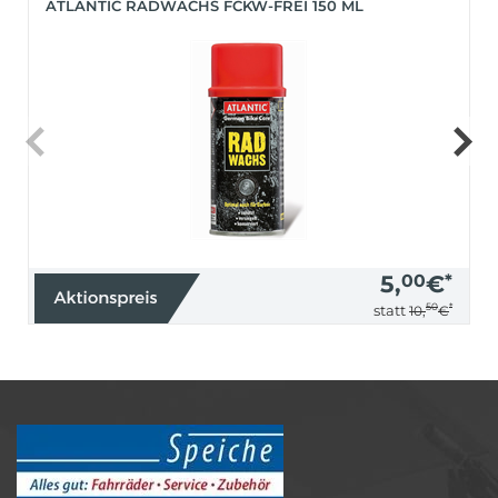
ATLANTIC RADWACHS FCKW-FREI 150 ML
5,
00
€
*
50
*
statt
10,
€