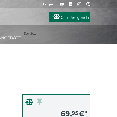
Login
0
im Vergleich
Service
ANGEBOTE
69,
€
95
*