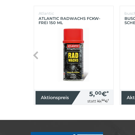
Atlantic
busc
ATLANTIC RADWACHS FCKW-
BUS
FREI 150 ML
SCHE
(SIL
5,
00
€
*
50
*
statt
10,
€