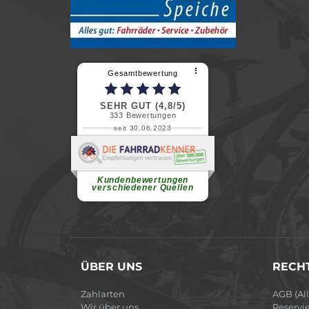
⠇
Gesamtbewertung
SEHR GUT (4,8/5)
333
Bewertungen
seit 30.06.2023
Renate H.
Vielen Dank für ein herzliches
Willkommen in einer angenehmen
Atmosphäre....
weiterlesen
Kundenbewertungen
verschiedener Quellen
ÜBER UNS
RECHT
Zahlarten
AGB (Al
Wir über uns
Reservi