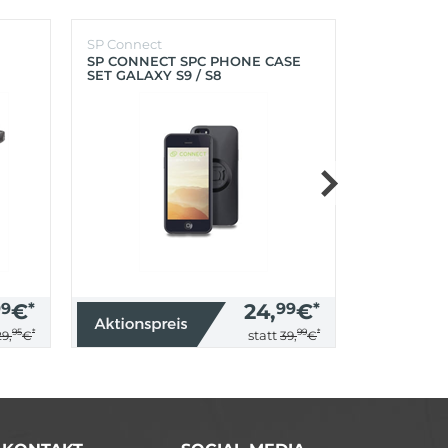
SP Connect
SP Connect
SP CONNECT SPC PHONE CASE
SP CONNEC
SET GALAXY S9 / S8
GALAXY S9+
99
€
*
24,
99
€
*
95
*
99
*
statt
29,
€
39,
€