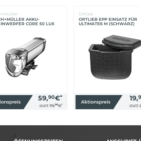
h+müller
Ortlieb
CH+MÜLLER AKKU-
ORTLIEB EPP EINSATZ FÜR
INWERFER CORE 50 LUX
ULTIMATE6 M (SCHWARZ)
BER)
59,
90
€
*
19,
90
*
statt
statt
79,
€