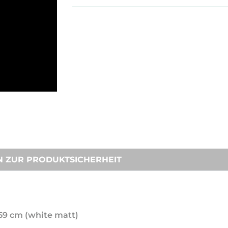
N ZUR PRODUKTSICHERHEIT
-59 cm (white matt)