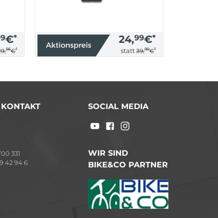
99
€
*
24,
99
€
*
95
*
99
*
statt
29,
€
39,
€
/ KONTAKT
SOCIAL MEDIA
WIR SIND
00 331
9 42 94 6
BIKE&CO PARTNER