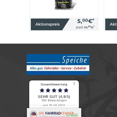
5,
00
€
*
50
*
statt
10,
€
⠇
Gesamtbewertung
SEHR GUT (4,8/5)
330
Bewertungen
seit 30.06.2023
Renate H.