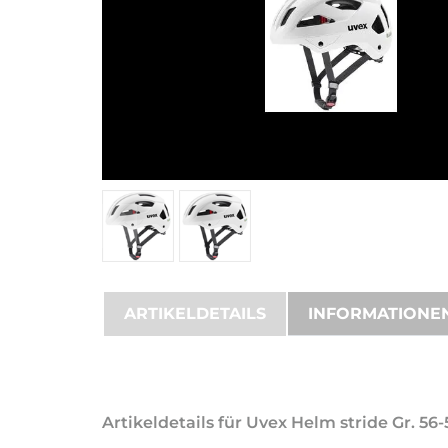
ARTIKELDETAILS
INFORMATIONE
Artikeldetails für Uvex Helm stride Gr. 56