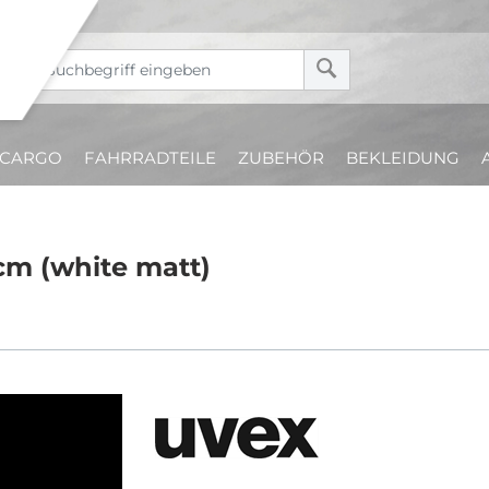
CARGO
FAHRRADTEILE
ZUBEHÖR
BEKLEIDUNG
 cm (white matt)