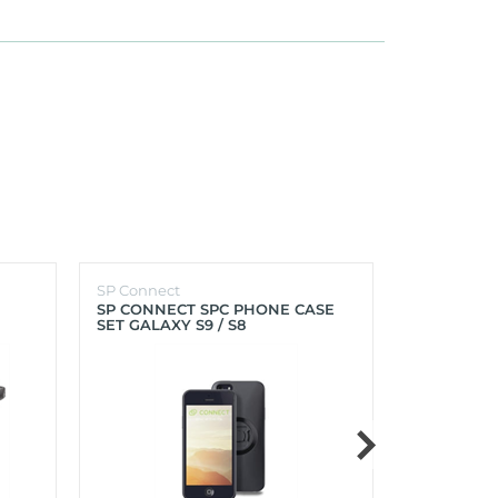
SP Connect
SP Connect
SP CONNECT SPC PHONE CASE
SP CONNEC
SET GALAXY S9 / S8
GALAXY S9+