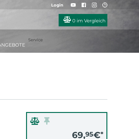
Login
0
im Vergleich
Service
ANGEBOTE
69,
€
95
*