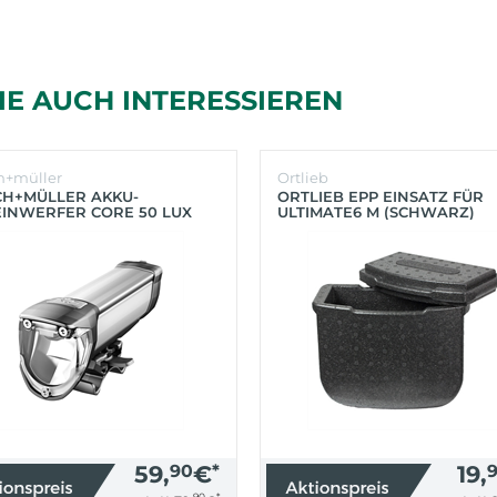
IE AUCH INTERESSIEREN
h+müller
Ortlieb
CH+MÜLLER AKKU-
ORTLIEB EPP EINSATZ FÜR
INWERFER CORE 50 LUX
ULTIMATE6 M (SCHWARZ)
BER)
59,
90
€
*
19,
90
*