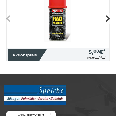
5,
00
€
*
50
*
statt
10,
€
⠇
Gesamtbewertung