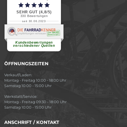
SEHR GUT (4,8/5)
330
Bewertungen
seit 30.06.2023
Renate H.
Vielen Dank für ein herzliches
Willkommen in einer angenehmen
Atmosphäre....
weiterlesen
Kundenbewertungen
verschiedener Quellen
ÖFFNUNGSZEITEN
Verkauf/Laden:
Montag - Freitag 10:00 - 18:00 Uhr
Samstag 10:00 - 15:00 Uhr
Werkstatt/Service:
Montag - Freitag 09:30 - 18:00 Uhr
Samstag 10:00 - 15:00 Uhr
ANSCHRIFT / KONTAKT