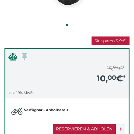
00
*
Sie sparen
5,
€
00
*
15,
€
10,
€
00
*
inkl. 19% MwSt.
Verfügbar - Abholbereit
RESERVIEREN & ABHOLEN