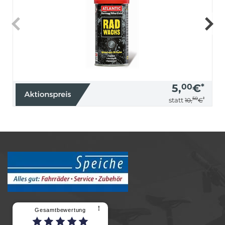
5,
00
€
*
50
*
statt
10,
€
⠇
Gesamtbewertung