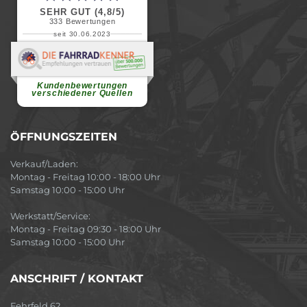
SEHR GUT (4,8/5)
333
Bewertungen
seit 30.06.2023
Renate H.
Vielen Dank für ein herzliches
Willkommen in einer angenehmen
Atmosphäre....
weiterlesen
Kundenbewertungen
verschiedener Quellen
ÖFFNUNGSZEITEN
Verkauf/Laden:
Montag - Freitag 10:00 - 18:00 Uhr
Samstag 10:00 - 15:00 Uhr
Werkstatt/Service:
Montag - Freitag 09:30 - 18:00 Uhr
Samstag 10:00 - 15:00 Uhr
ANSCHRIFT / KONTAKT
Fehrfeld 62