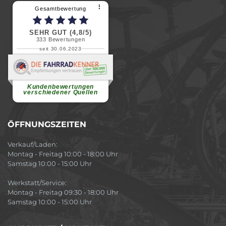
⠇
Gesamtbewertung
SEHR GUT (4,8/5)
333
Bewertungen
seit 30.06.2023
Renate H.
Vielen Dank für ein herzliches
Willkommen in einer angenehmen
Atmosphäre....
weiterlesen
Kundenbewertungen
verschiedener Quellen
ÖFFNUNGSZEITEN
Verkauf/Laden:
Montag - Freitag 10:00 - 18:00 Uhr
Samstag 10:00 - 15:00 Uhr
Werkstatt/Service:
Montag - Freitag 09:30 - 18:00 Uhr
Samstag 10:00 - 15:00 Uhr