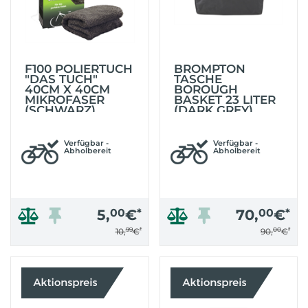
F100 POLIERTUCH
BROMPTON
"DAS TUCH"
TASCHE
40CM X 40CM
BOROUGH
MIKROFASER
BASKET 23 LITER
(SCHWARZ)
(DARK GREY)
Verfügbar -
Verfügbar -
Abholbereit
Abholbereit
5,
00
€
*
70,
00
€
*
99
*
00
*
10,
€
90,
€