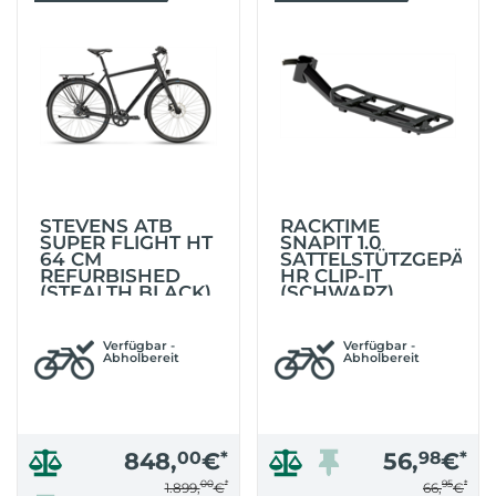
STEVENS ATB
RACKTIME
SUPER FLIGHT HT
SNAPIT 1.0
64 CM
SATTELSTÜTZGEPÄCK
REFURBISHED
HR CLIP-IT
(STEALTH BLACK)
(SCHWARZ)
Verfügbar -
Verfügbar -
Abholbereit
Abholbereit
848,
00
€
*
56,
98
€
*
00
*
95
*
1.899,
€
66,
€