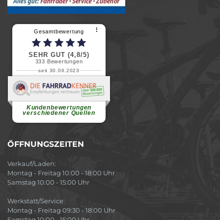
⠇
Gesamtbewertung
SEHR GUT (4,8/5)
333
Bewertungen
seit 30.06.2023
Renate H.
Vielen Dank für ein herzliches
Willkommen in einer angenehmen
Atmosphäre....
weiterlesen
Kundenbewertungen
verschiedener Quellen
ÖFFNUNGSZEITEN
Verkauf/Laden:
Montag - Freitag 10:00 - 18:00 Uhr
Samstag 10:00 - 15:00 Uhr
Werkstatt/Service:
Montag - Freitag 09:30 - 18:00 Uhr
Samstag 10:00 - 15:00 Uhr