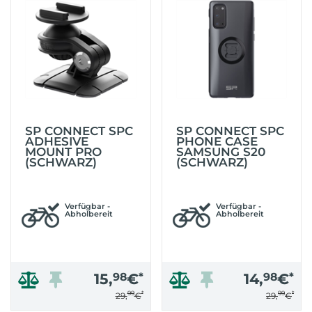
SP CONNECT SPC
SP CONNECT SPC
ADHESIVE
PHONE CASE
MOUNT PRO
SAMSUNG S20
(SCHWARZ)
(SCHWARZ)
Verfügbar -
Verfügbar -
Abholbereit
Abholbereit
15,
98
€
*
14,
98
€
*
99
*
99
*
29,
€
29,
€