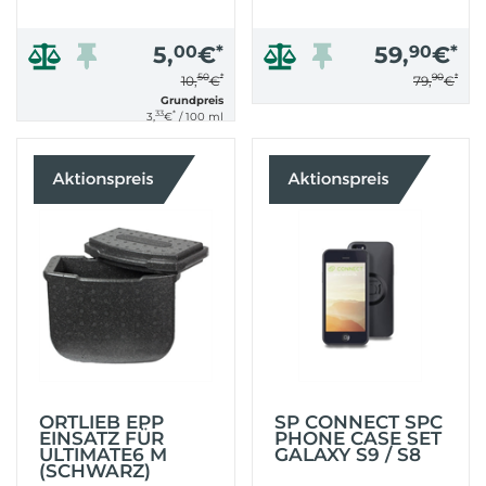
5,
00
€
*
59,
90
€
*
50
*
90
*
10,
€
79,
€
Grundpreis
33
*
3,
€
/ 100 ml
ORTLIEB EPP
SP CONNECT SPC
EINSATZ FÜR
PHONE CASE SET
ULTIMATE6 M
GALAXY S9 / S8
(SCHWARZ)