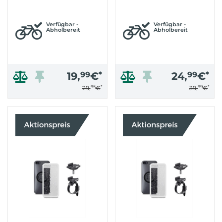
Verfügbar -
Verfügbar -
Abholbereit
Abholbereit
19,
99
€
*
24,
99
€
*
95
*
99
*
29,
€
39,
€