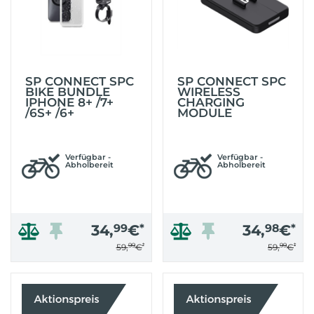
SP CONNECT SPC
SP CONNECT SPC
BIKE BUNDLE
WIRELESS
IPHONE 8+ /7+
CHARGING
/6S+ /6+
MODULE
Verfügbar -
Verfügbar -
Abholbereit
Abholbereit
34,
99
€
*
34,
98
€
*
99
*
99
*
59,
€
59,
€