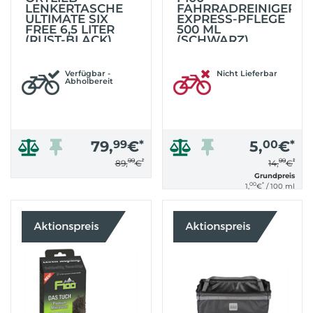
LENKERTASCHE
FAHRRADREINIGER
ULTIMATE SIX
EXPRESS-PFLEGE
FREE 6,5 LITER
500 ML
(RUST-BLACK)
(SCHWARZ)
Verfügbar -
Nicht Lieferbar
Abholbereit
79,
99
€
*
5,
00
€
*
99
*
99
*
89,
€
14,
€
Grundpreis
00
*
1,
€
/ 100 ml