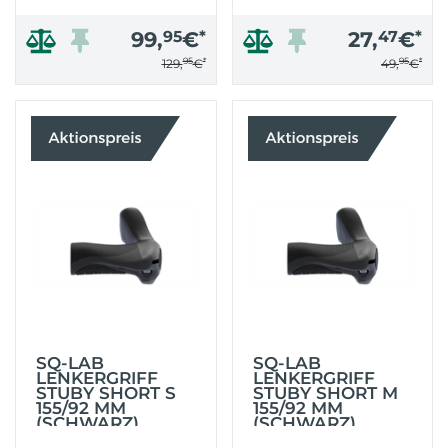
99,
95
€
*
27,
47
€
*
95
*
95
*
129,
€
49,
€
SQ-LAB
SQ-LAB
LENKERGRIFF
LENKERGRIFF
STUBY SHORT S
STUBY SHORT M
155/92 MM
155/92 MM
(SCHWARZ)
(SCHWARZ)