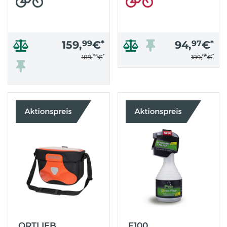
159,
99
€
*
94,
97
€
*
95
*
95
*
189,
€
189,
€
ORTLIEB
F100