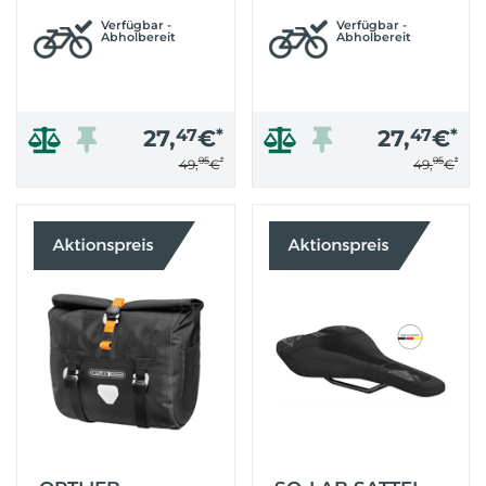
Verfügbar -
Verfügbar -
Abholbereit
Abholbereit
27,
47
€
*
27,
47
€
*
95
*
95
*
49,
€
49,
€