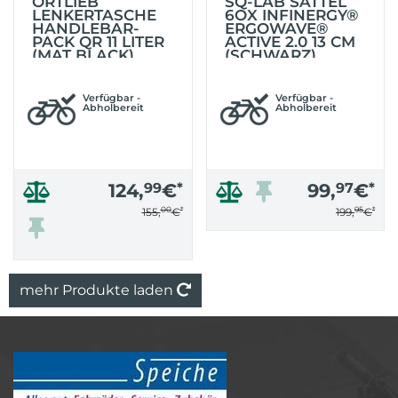
ORTLIEB
SQ-LAB SATTEL
LENKERTASCHE
6OX INFINERGY®
HANDLEBAR-
ERGOWAVE®
PACK QR 11 LITER
ACTIVE 2.0 13 CM
(MAT BLACK)
(SCHWARZ)
Verfügbar -
Verfügbar -
Abholbereit
Abholbereit
124,
99
€
*
99,
97
€
*
00
*
95
*
155,
€
199,
€
mehr Produkte laden