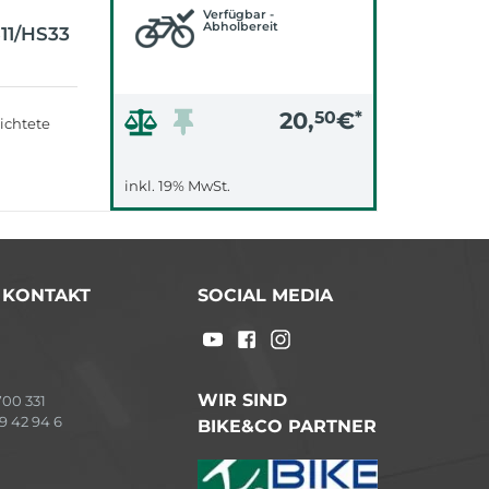
Verfügbar -
Abholbereit
1/HS33
20,
50
€
*
ichtete
inkl. 19% MwSt.
/ KONTAKT
SOCIAL MEDIA
WIR SIND
00 331
9 42 94 6
BIKE&CO PARTNER