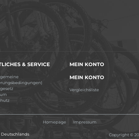
LICHES & SERVICE
MEIN KONTO
lgemeine
MEIN KONTO
erungsbedingungen)
egesetz
Vergleichsliste
sum
hutz
Homepage
Impressum
lb Deutschlands
Copyright © 2