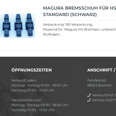
MAGURA BREMSSCHUH FÜR HS1
STANDARD (SCHWARZ)
Verpackung: SB-Verpackung,
Passend für: Magura HS-Bremsen, unbesch
Alufelgen,
ÖFFNUNGSZEITEN
ANSCHRIFT 
Verkauf/Laden:
Fehrfeld 62
Montag - Freitag 10:00 - 18:00 Uhr
28203 Bremen
Samstag 10:00 - 15:00 Uhr
Verkauf 0421 7
Werkstatt/Service:
Service 0421 7
Montag - Freitag 09:30 - 18:00 Uhr
Samstag 10:00 - 15:00 Uhr