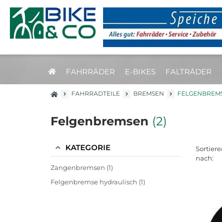
FAHRRÄDER
E-BIKES
FALTRÄDER
FAHRRADTEILE
BREMSEN
FELGENBREM
Felgenbremsen
(2)
KATEGORIE
Sortiere
nach:
Zangenbremsen (1)
Felgenbremse hydraulisch (1)