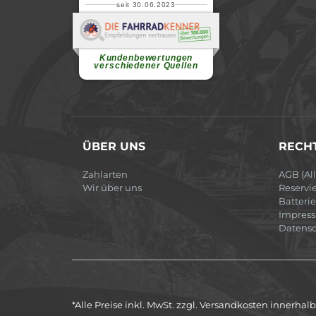
seit 30.06.2023
Renate H.
Vielen Dank für ein herzliches
Willkommen in einer angenehmen
Atmosphäre....
weiterlesen
Kundenbewertungen
verschiedener Quellen
ÜBER UNS
RECHT
Zahlarten
AGB (Al
Wir über uns
Reservi
Batteri
Impres
Datensc
*Alle Preise inkl. MwSt. zzgl. Versandkosten innerha