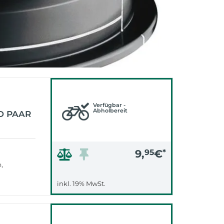
Verfügbar -
Abholbereit
D PAAR
9,
95
€
*
e,
inkl. 19% MwSt.