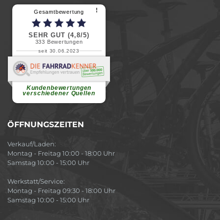
⠇
Gesamtbewertung
SEHR GUT (4,8/5)
333
Bewertungen
seit 30.06.2023
Renate H.
Vielen Dank für ein herzliches
Willkommen in einer angenehmen
Atmosphäre....
weiterlesen
Kundenbewertungen
verschiedener Quellen
ÖFFNUNGSZEITEN
Verkauf/Laden:
Montag - Freitag 10:00 - 18:00 Uhr
Samstag 10:00 - 15:00 Uhr
Werkstatt/Service:
Montag - Freitag 09:30 - 18:00 Uhr
Samstag 10:00 - 15:00 Uhr