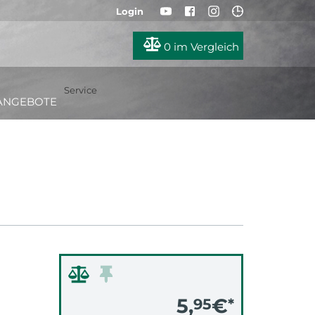
Login
0
im Vergleich
Service
ANGEBOTE
5,
€
95
*