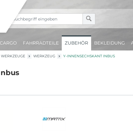
CARGO
FAHRRADTEILE
ZUBEHÖR
BEKLEIDUNG
WERKZEUGE
WERKZEUG
Y-INNENSECHSKANT INBUS
Inbus