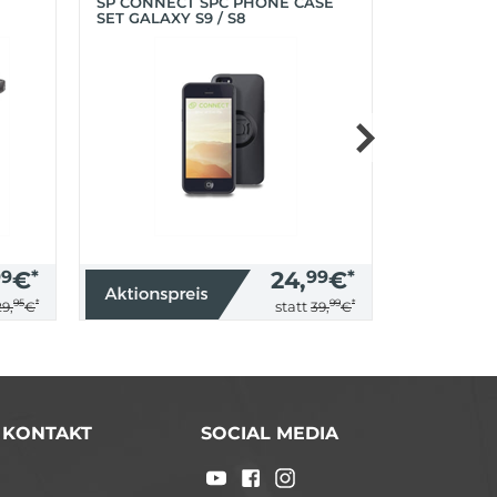
SP CONNECT SPC PHONE CASE
SP CONNEC
SET GALAXY S9 / S8
GALAXY S9+
99
€
*
24,
99
€
*
95
*
99
*
statt
29,
€
39,
€
/ KONTAKT
SOCIAL MEDIA