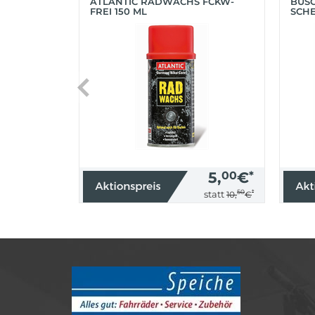
ATLANTIC RADWACHS FCKW-
BUS
FREI 150 ML
SCHE
(SIL
5,
00
€
*
50
*
statt
10,
€