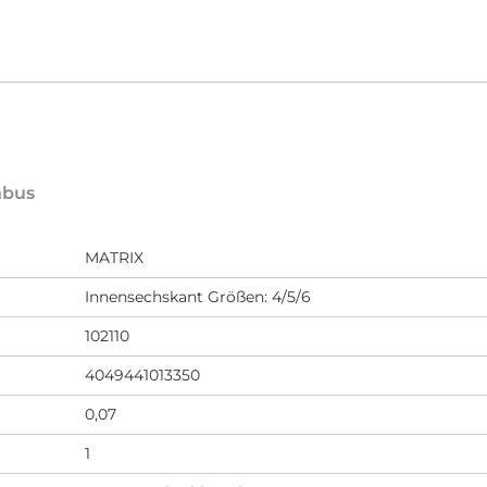
nbus
MATRIX
Innensechskant Größen: 4/5/6
102110
4049441013350
0,07
1