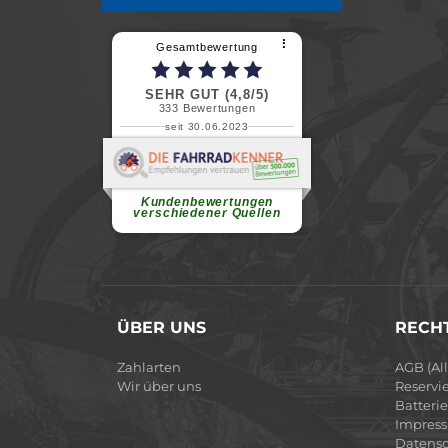
⠇
Gesamtbewertung
SEHR GUT (4,8/5)
333
Bewertungen
seit 30.06.2023
Renate H.
Vielen Dank für ein herzliches
Willkommen in einer angenehmen
Atmosphäre....
weiterlesen
Kundenbewertungen
verschiedener Quellen
ÜBER UNS
RECHT
Zahlarten
AGB (Al
Wir über uns
Reservi
Batteri
Impres
Datensc