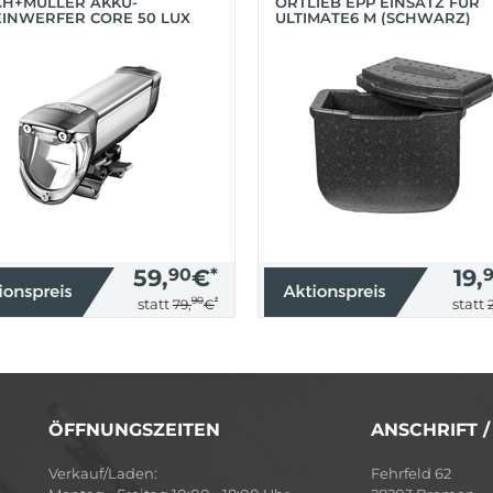
CH+MÜLLER AKKU-
ORTLIEB EPP EINSATZ FÜR
INWERFER CORE 50 LUX
ULTIMATE6 M (SCHWARZ)
BER)
59,
90
€
*
19,
90
*
statt
statt
79,
€
ÖFFNUNGSZEITEN
ANSCHRIFT 
Verkauf/Laden:
Fehrfeld 62