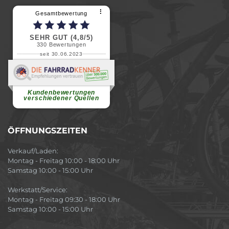
⠇
Gesamtbewertung
SEHR GUT (4,8/5)
330
Bewertungen
seit 30.06.2023
Renate H.
Vielen Dank für ein herzliches
Willkommen in einer angenehmen
Atmosphäre....
weiterlesen
Kundenbewertungen
verschiedener Quellen
ÖFFNUNGSZEITEN
Verkauf/Laden:
Montag - Freitag 10:00 - 18:00 Uhr
Samstag 10:00 - 15:00 Uhr
Werkstatt/Service:
Montag - Freitag 09:30 - 18:00 Uhr
Samstag 10:00 - 15:00 Uhr