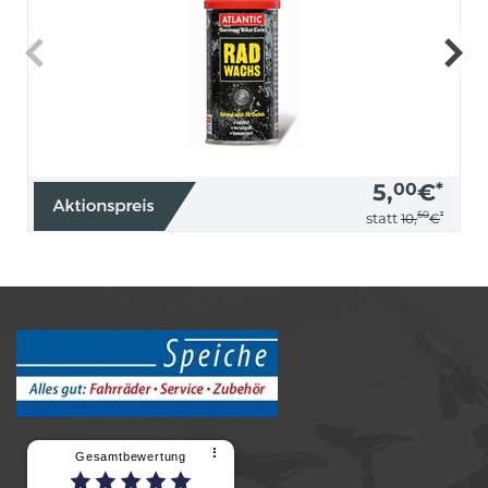
5,
00
€
*
50
*
statt
10,
€
⠇
Gesamtbewertung