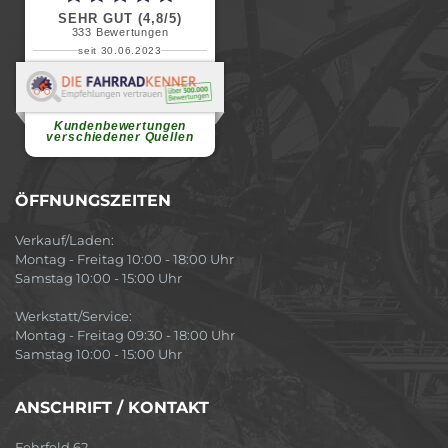
SEHR GUT (4,8/5)
333
Bewertungen
seit 30.06.2023
Renate H.
Vielen Dank für ein herzliches
Willkommen in einer angenehmen
Atmosphäre....
weiterlesen
Kundenbewertungen
verschiedener Quellen
ÖFFNUNGSZEITEN
Verkauf/Laden:
Montag - Freitag 10:00 - 18:00 Uhr
Samstag 10:00 - 15:00 Uhr
Werkstatt/Service:
Montag - Freitag 09:30 - 18:00 Uhr
Samstag 10:00 - 15:00 Uhr
ANSCHRIFT / KONTAKT
Fehrfeld 62