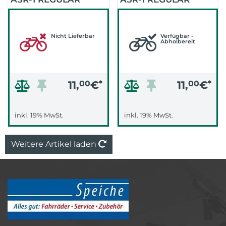
(BOLD RAIN BLUE)
(BOLD RAIN
YELLOW)
Nicht Lieferbar
Verfügbar -
Abholbereit
11,
00
€
*
11,
00
€
*
inkl. 19% MwSt.
inkl. 19% MwSt.
Weitere Artikel laden