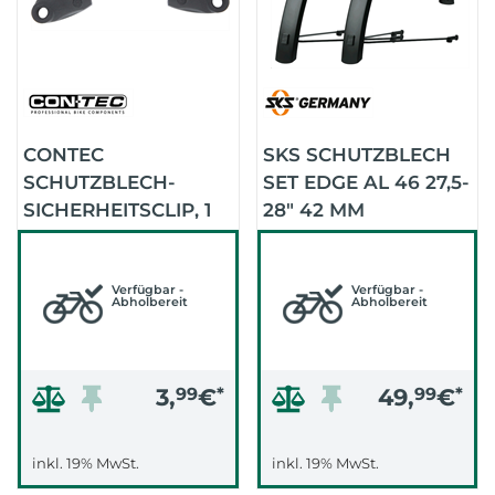
CONTEC
SKS SCHUTZBLECH
SCHUTZBLECH-
SET EDGE AL 46 27,5-
SICHERHEITSCLIP, 1
28" 42 MM
STÜCK
(SCHWARZ-MATT)
Verfügbar -
Verfügbar -
Abholbereit
Abholbereit
3,
99
€
*
49,
99
€
*
inkl. 19% MwSt.
inkl. 19% MwSt.