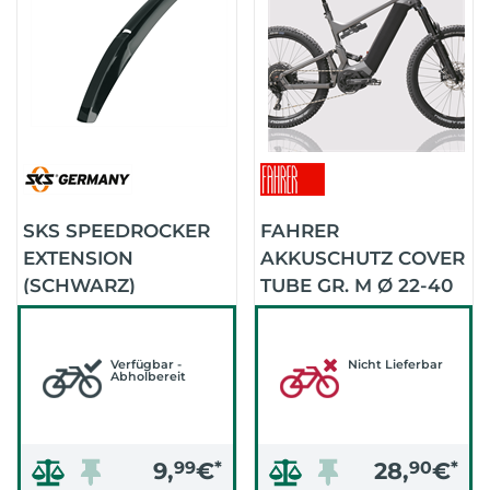
SKS SPEEDROCKER
FAHRER
EXTENSION
AKKUSCHUTZ COVER
(SCHWARZ)
TUBE GR. M Ø 22-40
CM (SCHWARZ)
Verfügbar -
Nicht Lieferbar
Abholbereit
9,
99
€
*
28,
90
€
*