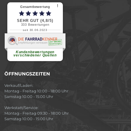
⠇
Gesamtbewertung
SEHR GUT (4,8/5)
333
Bewertungen
seit 30.06.2023
Renate H.
Vielen Dank für ein herzliches
Willkommen in einer angenehmen
Atmosphäre....
weiterlesen
Kundenbewertungen
verschiedener Quellen
ÖFFNUNGSZEITEN
Verkauf/Laden:
Montag - Freitag 10:00 - 18:00 Uhr
Samstag 10:00 - 15:00 Uhr
Werkstatt/Service:
Montag - Freitag 09:30 - 18:00 Uhr
Samstag 10:00 - 15:00 Uhr